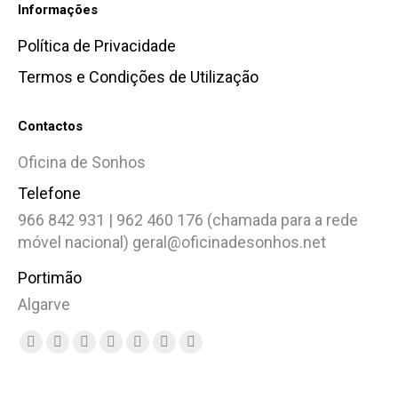
Informações
Política de Privacidade
Termos e Condições de Utilização
Contactos
Oficina de Sonhos
Telefone
966 842 931 | 962 460 176 (chamada para a rede
móvel nacional) geral@oficinadesonhos.net
Portimão
Algarve
Find us on:
Facebook
X
YouTube
Linkedin
Instagram
Website
Whatsapp
page
page
page
page
page
page
page