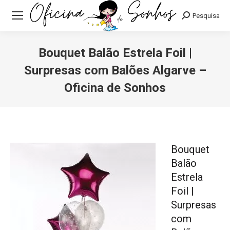
Pesquisa:
Pesquisa
Bouquet Balão Estrela Foil |
Surpresas com Balões Algarve –
Oficina de Sonhos
Você está aqui:
Bouquet
Balão
Estrela
Foil |
Surpresas
com