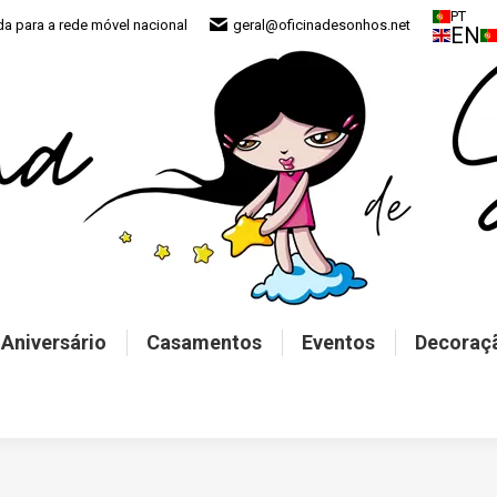
PT
 para a rede móvel nacional
geral@oficinadesonhos.net
EN
 Aniversário
Casamentos
Eventos
Decoraç