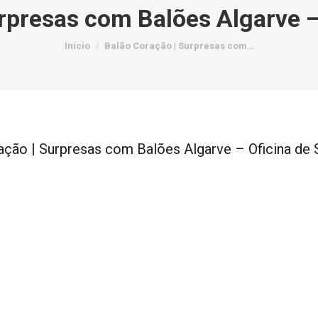
rpresas com Balões Algarve 
Você está aqui:
Início
Balão Coração | Surpresas com…
ação | Surpresas com Balões Algarve – Oficina de