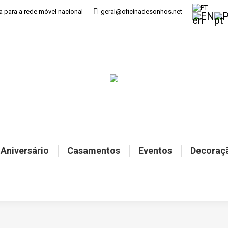
PT
 para a rede móvel nacional
geral@oficinadesonhos.net
EN
 Aniversário
Casamentos
Eventos
Decoraç