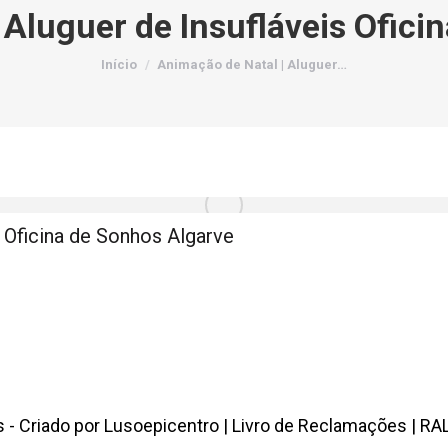
 Aluguer de Insufláveis Ofici
Você está aqui:
Início
Animação de Natal | Aluguer…
s Oficina de Sonhos Algarve
 - Criado por
Lusoepicentro
|
Livro de Reclamações
|
RA