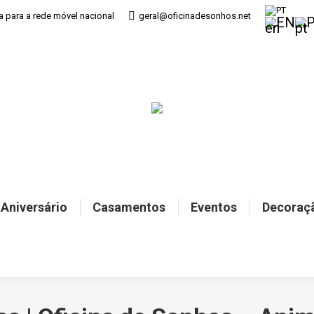
PT
 para a rede móvel nacional
geral@oficinadesonhos.net
EN
 Aniversário
Casamentos
Eventos
Decoraç