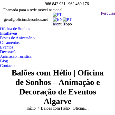
966 842 931 | 962 460 176
Facebook
Instagram
YouTube
Pinterest
Linkedin
Chamada para a rede móvel nacional
page
page
page
page
page
Pesquisa:
Pesquisa
PT
opens
opens
opens
opens
opens
geral@oficinadesonhos.net
EN
PT
in
in
in
in
in
Menu Topo
Oficina de Sonhos
new
new
new
new
new
Insufláveis
window
window
window
window
window
Festas de Aniversário
Casamentos
Eventos
Decoração
Animação Turística
Blog
Contacto
Balões com Hélio | Oficina
de Sonhos – Animação e
Decoração de Eventos
Algarve
Você está aqui:
Início
Balões com Hélio | Oficina…